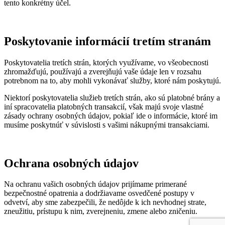
tento konkrétny účel.
Poskytovanie informácií tretím stranám
Poskytovatelia tretích strán, ktorých využívame, vo všeobecnosti
zhromažďujú, používajú a zverejňujú vaše údaje len v rozsahu
potrebnom na to, aby mohli vykonávať služby, ktoré nám poskytujú.
Niektorí poskytovatelia služieb tretích strán, ako sú platobné brány a
iní spracovatelia platobných transakcií, však majú svoje vlastné
zásady ochrany osobných údajov, pokiaľ ide o informácie, ktoré im
musíme poskytnúť v súvislosti s vašimi nákupnými transakciami.
Ochrana osobných údajov
Na ochranu vašich osobných údajov prijímame primerané
bezpečnostné opatrenia a dodržiavame osvedčené postupy v
odvetví, aby sme zabezpečili, že nedôjde k ich nevhodnej strate,
zneužitiu, prístupu k nim, zverejneniu, zmene alebo zničeniu.