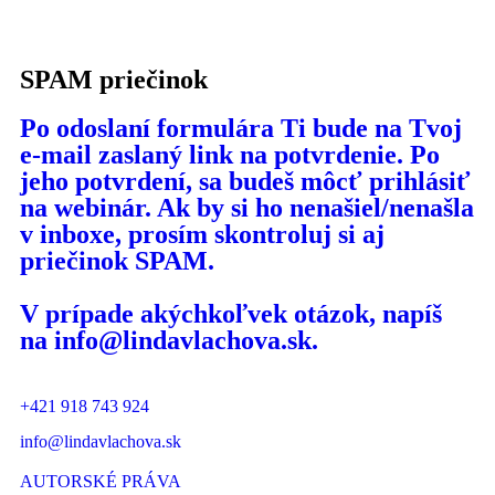
SPAM priečinok
Po odoslaní formulára Ti bude na Tvoj
e-mail zaslaný link na potvrdenie. Po
jeho potvrdení, sa budeš môcť prihlásiť
na webinár. Ak by si ho nenašiel/nenašla
v inboxe, prosím skontroluj si aj
priečinok SPAM.
V prípade akýchkoľvek otázok, napíš
na info@lindavlachova.sk.
+421 918 743 924
info@lindavlachova.sk
AUTORSKÉ PRÁVA